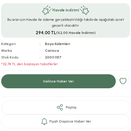
ar
r
e
i
Havale indirimi
Bu ürün için Havale ile ödeme gerçekleştirildiği takdirde aşağıdaki ücret
lar
ları
ye Ekipmanları
ü
oslar
geçerli olacaktır.
294,00 TL
(%2,00 Havale İndirimi)
bilyaları
ncakları
Kategori
Boya Kalemleri
esuarları
arı
ılıfları
Marka
Carioca
Stok Kodu
20011.1157
*32,74 TL den başlayan taksitlerle!
k Aksesuarları
arı
lükleri
r
ı
lükleri
Gelince Haber Ver
rı
ar
sı
Paylaş
ı
Fiyatı Düşünce Haber Ver
ı