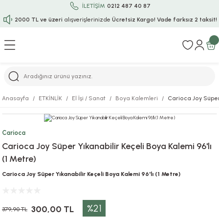
İLETİŞİM
0212 487 40 87
2000 TL ve üzeri
alışverişlerinizde
Ücretsiz Kargo!
Vade farksız 2 taksit!
Geri Dön
Geri Dön
Geri Dön
Geri Dön
Geri Dön
Geri Dön
Geri Dön
Geri Dön
Geri Dön
rı
uru
i
ı
epçe
Anasayfa
ETKİNLİK
El İşi / Sanat
Boya Kalemleri
Carioca Joy Süper 
r
rı
 / Tattoos
leri
e
Carioca
ları
uarlar
Koruma
ık-Bıçak
e
Carioca Joy Süper Yıkanabilir Keçeli Boya Kalemi 96'lı
(1 Metre)
aklar
asyon Oyunları
ksesuarları
alzemeleri
bakları-Kase
rli Charm Bileklik
Carioca Joy Süper Yıkanabilir Keçeli Boya Kalemi 96'lı (1 Metre)
ğu
arları
lir İsimli Çocuk Altın Bileklik
%21
ri
antası
ünleri
300,00 TL
379,90 TL