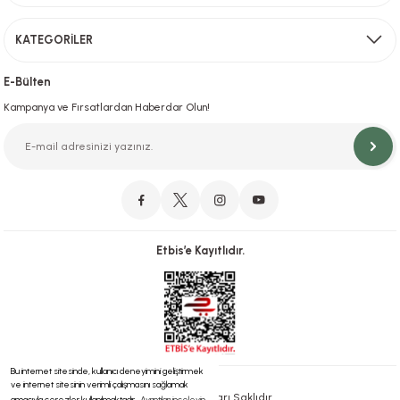
KATEGORİLER
Hızlı Teslimat
İstanbul İçi Aynı Gün Teslimat
E-Bülten
Kampanya ve Fırsatlardan Haberdar Olun!
Orjinal Ürün Garantisi
Orijinal Ürün Garantisiyle Sorunsuz Alışverişin Adresi.
Etbis’e Kayıtlıdır.
Güvenli Alışveriş
İletişim
256 Bit SSL ve iyzico ile Güvenli Alışveriş
Bizimle iletişime geçebilirsiniz!
Bu internet sitesinde, kullanıcı deneyimini geliştirmek
ve internet sitesinin verimli çalışmasını sağlamak
® 2023 | Tüm Hakları Saklıdır.
amacıyla çerezler kullanılmaktadır.
Ayrıntıları inceleyin