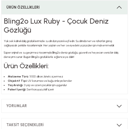
ÜRÜN ÖZELLİKLERİ
Bling2o Lux Ruby - Çocuk Deniz
i
Gözlüğü
Yüksek kaliteli dalış gözlüklerimizle su altı dünyasını keşfedin. Su altında net ve rahat bir görüş
sağlayacak şekilde tasarlanmıştır. Her yaştan ve her seviyedeki yüzücüler için mükemmeldir.
i
Süper orijinal ve su geçirmez tasarımıyla Bling2o deniz gözlüğü, güvenli ve heyecan verici bir dalış
deneyimi sunar. Bugün Bling2o gözlüklerle eğlenceye dalın!
Ürün Özellikleri:
su
Malzeme Türü:
%100 silikon, lateks içermez
Objektif Tipi:
UV koruması ve buğu önleyici lensler
Yaş Aralığı:
3 yaş ve üzeri çocuklar için uygundur
Paket İçeriği:
Sert koruyucu kılıf içerir
YORUMLAR
TAKSİT SEÇENEKLERİ
Bu ürüne ilk yorumu siz yapın!