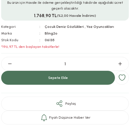
Bu ürün için Havale ile ödeme gerçekleştirildiği takdirde aşağıdaki ücret
ar
r
e
i
geçerli olacaktır.
1.768,90 TL
(%2,00 Havale İndirimi)
lar
ları
ye Ekipmanları
ü
oslar
Kategori
Çocuk Deniz Gözlükleri
,
Yaz Oyuncakları
Marka
Bling2o
bilyaları
ncakları
Stok Kodu
06135
*196,97 TL den başlayan taksitlerle!
esuarları
arı
ılıfları
k Aksesuarları
arı
lükleri
Sepete Ekle
r
ı
lükleri
rı
ar
sı
Paylaş
ı
Fiyatı Düşünce Haber Ver
ı