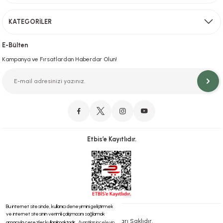
KATEGORİLER
Hızlı Teslimat
İstanbul İçi Aynı Gün Teslimat
E-Bülten
Kampanya ve Fırsatlardan Haberdar Olun!
Orjinal Ürün Garantisi
Orijinal Ürün Garantisiyle Sorunsuz Alışverişin Adresi.
Etbis’e Kayıtlıdır.
Güvenli Alışveriş
İletişim
256 Bit SSL ve iyzico ile Güvenli Alışveriş
Bizimle iletişime geçebilirsiniz!
Bu internet sitesinde, kullanıcı deneyimini geliştirmek
ve internet sitesinin verimli çalışmasını sağlamak
® 2023 | Tüm Hakları Saklıdır.
amacıyla çerezler kullanılmaktadır.
Ayrıntıları inceleyin