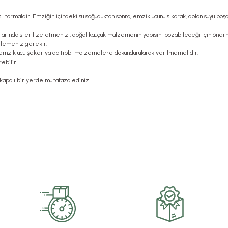
normaldir. Emziğin içindeki su soğuduktan sonra, emzik ucunu sıkarak, dolan suyu boşalt
arında sterilize etmenizi, doğal kauçuk malzemenin yapısını bozabileceği için öner
nilemeniz gerekir.
n, emzik ucu şeker ya da tıbbi malzemelere dokundurularak verilmemelidir.
ebilir.
 kapalı bir yerde muhafaza ediniz.
rsiz gördüğünüz noktaları öneri formunu kullanarak tarafımıza iletebilirsiniz.
Bu ürüne ilk yorumu siz yapın!
Yorum Yaz