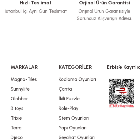
Hızlı Teslimat
Orjinal Ürün Garantisi
İstanbul İçi Aynı Gün Teslimat
Orijinal Ürün Garantisiyle
Sorunsuz Alışverişin Adresi.
Gönder
MARKALAR
KATEGORİLER
Etbis’e Kayıtlıd
Magna-Tiles
Kodlama Oyunları
Sunnylife
Çanta
Globber
İkili Puzzle
B.toys
Role-Play
Trixie
Stem Oyunları
Terra
Yapı Oyunları
Djeco
Seyahat Oyunları