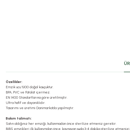
ÜR
Özellikler:
Emzik ucu %100 doğal kauçuktur.
BPA, PVC ve Fatalat içermez.
EN 1400 Standartlarına göre üretilmiştir.
Ultra hafif ve dayanıklıdır.
Tasarımı ve üretimi Danimarka'da yapılmıştır.
Bakım talimatı:
Satın aldığınız her emziği, kullanmadan önce sterilize etmeniz gerekir.
BIBS emzikleri ilk kullanımdan önce, kaynayan suda 3-4 dakika sterilize etmenizi 