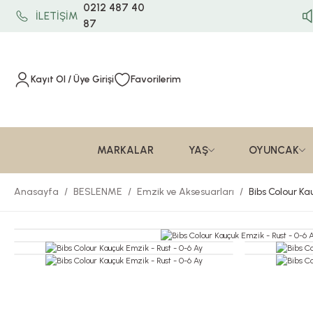
0212 487 40
İLETİŞİM
87
Kayıt Ol / Üye Girişi
Favorilerim
MARKALAR
YAŞ
OYUNCAK
Anasayfa
BESLENME
Emzik ve Aksesuarları
Bibs Colour Ka