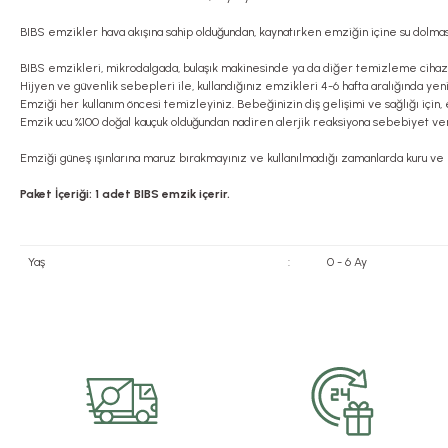
BIBS emzikler hava akışına sahip olduğundan, kaynatırken emziğin içine su dolması 
BIBS emzikleri, mikrodalgada, bulaşık makinesinde ya da diğer temizleme cihazl
Hijyen ve güvenlik sebepleri ile, kullandığınız emzikleri 4-6 hafta aralığında ye
Emziği her kullanım öncesi temizleyiniz. Bebeğinizin diş gelişimi ve sağlığı içi
Emzik ucu %100 doğal kauçuk olduğundan nadiren alerjik reaksiyona sebebiyet ver
Emziği güneş ışınlarına maruz bırakmayınız ve kullanılmadığı zamanlarda kuru ve
Paket İçeriği: 1 adet BIBS emzik içerir.
Yaş
:
0 - 6 Ay
Bu ürünün fiyat bilgisi, resim, ürün açıklamalarında ve diğer konularda yete
Görüş ve önerileriniz için teşekkür ederiz.
Ürün resmi kalitesiz, bozuk veya görüntülenemiyor.
Ürün açıklamasında eksik bilgiler bulunuyor.
Ürün bilgilerinde hatalar bulunuyor.