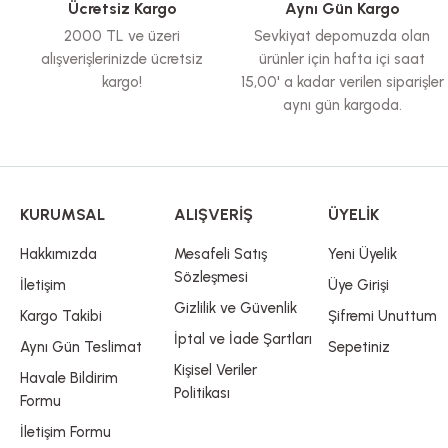
Ücretsiz Kargo
Aynı Gün Kargo
Ürün fiyatı diğer sitelerden daha pahalı.
2000 TL ve üzeri
Sevkiyat depomuzda olan
Bu ürüne benzer farklı alternatifler olmalı.
alışverişlerinizde ücretsiz
ürünler için hafta içi saat
kargo!
15,00' a kadar verilen siparişler
aynı gün kargoda.
KURUMSAL
ALIŞVERİŞ
ÜYELİK
Hakkımızda
Mesafeli Satış
Yeni Üyelik
Sözleşmesi
İletişim
Üye Girişi
Gizlilik ve Güvenlik
Kargo Takibi
Şifremi Unuttum
İptal ve İade Şartları
Aynı Gün Teslimat
Sepetiniz
Kişisel Veriler
Havale Bildirim
Politikası
Formu
İletişim Formu