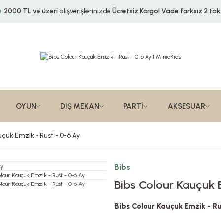
2000 TL ve üzeri
alışverişlerinizde
Ücretsiz Kargo!
Vade farksız 2 taks
OYUN
DIŞ MEKAN
PARTİ
AKSESUAR
uçuk Emzik - Rust - 0-6 Ay
Bibs
Bibs Colour Kauçuk 
Bibs Colour Kauçuk Emzik - Ru