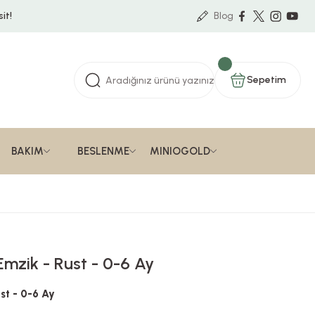
it!
Blog
Sepetim
BAKIM
BESLENME
MINIOGOLD
Emzik - Rust - 0-6 Ay
st - 0-6 Ay