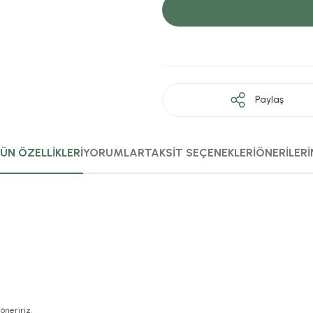
Paylaş
ÜN ÖZELLİKLERİ
YORUMLAR
TAKSİT SEÇENEKLERİ
ÖNERİLERİ
öneririz.