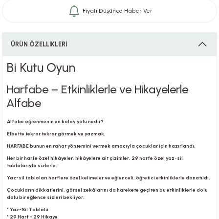
Fiyatı Düşünce Haber Ver
i
ÜRÜN ÖZELLİKLERİ
Bi Kutu Oyun
i
Harfabe – Etkinliklerle ve Hikayelerle
Alfabe
Alfabe öğrenmenin en kolay yolu nedir?
su
Elbette tekrar tekrar görmek ve yazmak.
HARFABE bunun en rahat yöntemini vermek amacıyla çocuklar için hazırlandı.
Her bir harfe özel hikâyeler, hikâyelere ait çizimler, 29 harfe özel yaz-sil
tablolarıyla sizlerle.
Yaz-sil tabloları harflere özel kelimeler ve eğlenceli, öğretici etkinliklerle donatıldı.
Çocukların dikkatlerini, görsel zekâlarını da harekete geçiren bu etkinliklerle dolu
dolu bir eğlence sizleri bekliyor.
* Yaz-Sil Tablolu
* 29 Harf - 29 Hikaye