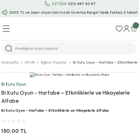
İLETİŞİM
0212 487 40 87
2000 TL ve üzeri
alışverişlerinizde
Ücretsiz Kargo!
Vade farksız 2 taksit!
Geri Dön
Geri Dön
Geri Dön
Geri Dön
Geri Dön
Geri Dön
Geri Dön
Geri Dön
Geri Dön
rı
uru
i
ı
epçe
Anasayfa
OYUN
Eğitici Oyunlar
Bi Kutu Oyun - Harfabe – Etkinliklerle
r
rı
 / Tattoos
leri
e
Bi Kutu Oyun
ları
uarlar
Koruma
ık-Bıçak
e
Bi Kutu Oyun - Harfabe – Etkinliklerle ve Hikayelerle
Alfabe
aklar
asyon Oyunları
ksesuarları
alzemeleri
bakları-Kase
rli Charm Bileklik
Bi Kutu Oyun - Harfabe – Etkinliklerle ve Hikayelerle Alfabe
ğu
arları
lir İsimli Çocuk Altın Bileklik
150,00 TL
ri
antası
ünleri