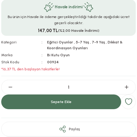
Havale indirimi
ar
r
e
i
Bu ürün için Havale ile ödeme gerçekleştirildiği takdirde aşağıdaki ücret
lar
ları
ye Ekipmanları
ü
oslar
geçerli olacaktır.
147,00 TL
(%2,00 Havale İndirimi)
bilyaları
ncakları
Kategori
Eğitici Oyunlar
,
5-7 Yaş
,
7-9 Yaş
,
Dikkat &
Koordinasyon Oyunları
esuarları
arı
ılıfları
Marka
Bi Kutu Oyun
Stok Kodu
00924
k Aksesuarları
arı
lükleri
*16,37 TL den başlayan taksitlerle!
r
ı
lükleri
rı
ar
sı
Sepete Ekle
ı
ı
Paylaş