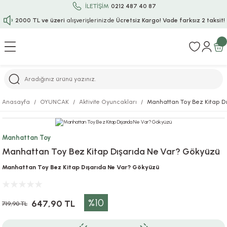
İLETİŞİM
0212 487 40 87
2000 TL ve üzeri
alışverişlerinizde
Ücretsiz Kargo!
Vade farksız 2 taksit!
Geri Dön
Geri Dön
Geri Dön
Geri Dön
Geri Dön
Geri Dön
Geri Dön
Geri Dön
Geri Dön
rı
uru
i
ı
epçe
Anasayfa
OYUNCAK
Aktivite Oyuncakları
Manhattan Toy Bez Kitap D
r
rı
 / Tattoos
leri
e
Manhattan Toy
ları
uarlar
Koruma
ık-Bıçak
e
Manhattan Toy Bez Kitap Dışarıda Ne Var? Gökyüzü
aklar
asyon Oyunları
ksesuarları
alzemeleri
bakları-Kase
rli Charm Bileklik
Manhattan Toy Bez Kitap Dışarıda Ne Var? Gökyüzü
ğu
arları
lir İsimli Çocuk Altın Bileklik
%10
647,90 TL
719,90 TL
ri
antası
ünleri