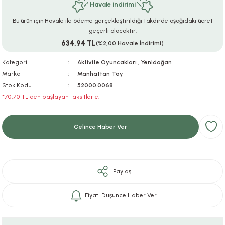
Havale indirimi
ar
r
e
i
Bu ürün için Havale ile ödeme gerçekleştirildiği takdirde aşağıdaki ücret
geçerli olacaktır.
lar
ları
ye Ekipmanları
ü
oslar
634,94 TL
(%2,00 Havale İndirimi)
bilyaları
ncakları
Kategori
Aktivite Oyuncakları
,
Yenidoğan
Marka
Manhattan Toy
Stok Kodu
52000.0068
esuarları
arı
ılıfları
*70,70 TL den başlayan taksitlerle!
k Aksesuarları
arı
lükleri
Gelince Haber Ver
r
ı
lükleri
rı
ar
sı
Paylaş
ı
Fiyatı Düşünce Haber Ver
ı