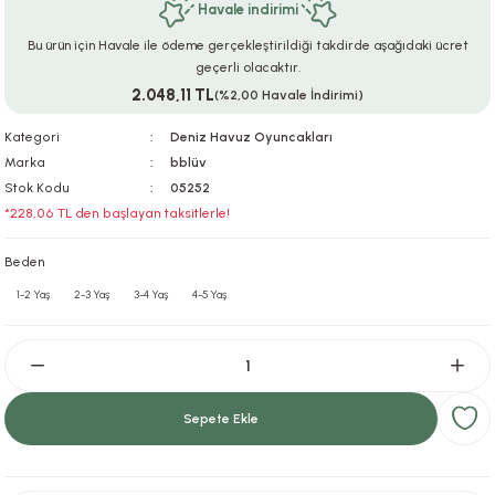
Havale indirimi
ar
r
e
i
Bu ürün için Havale ile ödeme gerçekleştirildiği takdirde aşağıdaki ücret
geçerli olacaktır.
lar
ları
ye Ekipmanları
ü
oslar
2.048,11 TL
(%2,00 Havale İndirimi)
bilyaları
ncakları
Kategori
Deniz Havuz Oyuncakları
Marka
bblüv
Stok Kodu
05252
esuarları
arı
ılıfları
*228,06 TL den başlayan taksitlerle!
k Aksesuarları
arı
lükleri
Beden
1-2 Yaş
2-3 Yaş
3-4 Yaş
4-5 Yaş
r
ı
lükleri
rı
ar
sı
ı
Sepete Ekle
ı