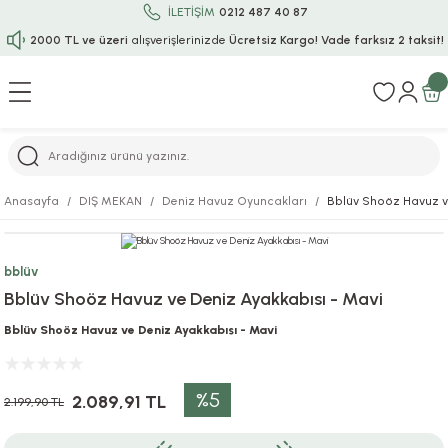
İLETİŞİM
0212 487 40 87
2000 TL ve üzeri
alışverişlerinizde
Ücretsiz Kargo!
Vade farksız 2 taksit!
Geri Dön
Geri Dön
Geri Dön
Geri Dön
Geri Dön
Geri Dön
Geri Dön
Geri Dön
Geri Dön
rı
uru
i
ı
epçe
Anasayfa
DIŞ MEKAN
Deniz Havuz Oyuncakları
Bblüv Shoöz Havuz ve
r
rı
 / Tattoos
leri
e
bblüv
ları
uarlar
Koruma
ık-Bıçak
e
Bblüv Shoöz Havuz ve Deniz Ayakkabısı - Mavi
aklar
asyon Oyunları
ksesuarları
alzemeleri
bakları-Kase
rli Charm Bileklik
Bblüv Shoöz Havuz ve Deniz Ayakkabısı - Mavi
ğu
arları
lir İsimli Çocuk Altın Bileklik
%5
2.089,91 TL
2.199,90 TL
ri
antası
ünleri