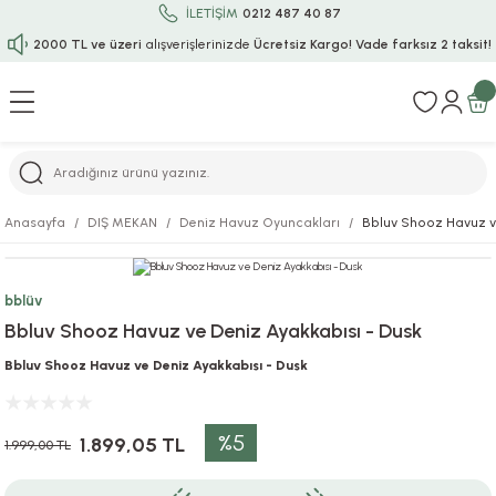
İLETİŞİM
0212 487 40 87
2000 TL ve üzeri
alışverişlerinizde
Ücretsiz Kargo!
Vade farksız 2 taksit!
Geri Dön
Geri Dön
Geri Dön
Geri Dön
Geri Dön
Geri Dön
Geri Dön
Geri Dön
Geri Dön
rı
uru
i
ı
epçe
Anasayfa
DIŞ MEKAN
Deniz Havuz Oyuncakları
Bbluv Shooz Havuz v
r
rı
 / Tattoos
leri
e
bblüv
ları
uarlar
Koruma
ık-Bıçak
e
Bbluv Shooz Havuz ve Deniz Ayakkabısı - Dusk
aklar
asyon Oyunları
ksesuarları
alzemeleri
bakları-Kase
rli Charm Bileklik
Bbluv Shooz Havuz ve Deniz Ayakkabısı - Dusk
ğu
arları
lir İsimli Çocuk Altın Bileklik
%5
1.899,05 TL
1.999,00 TL
ri
antası
ünleri