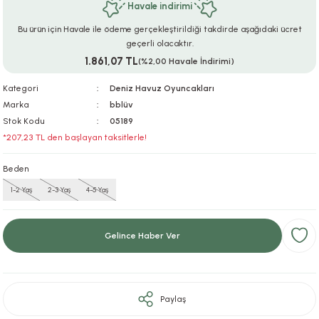
Havale indirimi
ar
r
e
i
Bu ürün için Havale ile ödeme gerçekleştirildiği takdirde aşağıdaki ücret
geçerli olacaktır.
lar
ları
ye Ekipmanları
ü
oslar
1.861,07 TL
(%2,00 Havale İndirimi)
bilyaları
ncakları
Kategori
Deniz Havuz Oyuncakları
Marka
bblüv
Stok Kodu
05189
esuarları
arı
ılıfları
*207,23 TL den başlayan taksitlerle!
k Aksesuarları
arı
lükleri
Beden
1-2 Yaş
2-3 Yaş
4-5 Yaş
r
ı
lükleri
rı
ar
sı
Gelince Haber Ver
ı
ı
Paylaş