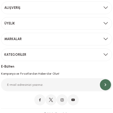
Ürün fiyatı diğer sitelerden daha pahalı.
ALIŞVERİŞ
Bu ürüne benzer farklı alternatifler olmalı.
Aynı Gün Kargo
ÜYELİK
Sevkiyat depomuzda olan ürünler için hafta içi saat 15,00' a kadar verilen sipariş
MARKALAR
Gönder
KATEGORİLER
Hızlı Teslimat
İstanbul İçi Aynı Gün Teslimat
E-Bülten
Kampanya ve Fırsatlardan Haberdar Olun!
Orjinal Ürün Garantisi
Orijinal Ürün Garantisiyle Sorunsuz Alışverişin Adresi.