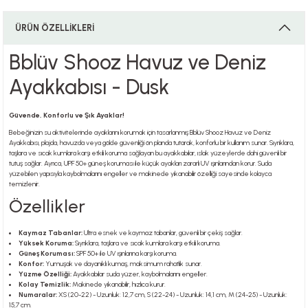
ÜRÜN ÖZELLİKLERİ
i
Bblüv Shooz Havuz ve Deniz
Ayakkabısı - Dusk
i
Güvende, Konforlu ve Şık Ayaklar!
Bebeğinizin su aktivitelerinde ayaklarını korumak için tasarlanmış Bblüv Shooz Havuz ve Deniz
Ayakkabısı, plajda, havuzda veya gölde güvenliği ön planda tutarak, konforlu bir kullanım sunar. Sıyrıklara,
taşlara ve sıcak kumlara karşı etkili koruma sağlayan bu ayakkabılar, ıslak yüzeylerde dahi güvenli bir
tutuş sağlar. Ayrıca, UPF 50+ güneş koruması ile küçük ayakları zararlı UV ışınlarından korur. Suda
yüzebilen yapısıyla kaybolmalarını engeller ve makinede yıkanabilir özelliği sayesinde kolayca
su
temizlenir.
Özellikler
Kaymaz Tabanlar:
Ultra esnek ve kaymaz tabanlar, güvenli bir çekiş sağlar.
Yüksek Koruma:
Sıyrıklara, taşlara ve sıcak kumlara karşı etkili koruma.
Güneş Koruması:
SPF 50+ ile UV ışınlarına karşı koruma.
Konfor:
Yumuşak ve dayanıklı kumaş, maksimum rahatlık sunar.
Yüzme Özelliği:
Ayakkabılar suda yüzer, kaybolmalarını engeller.
Kolay Temizlik:
Makinede yıkanabilir, hızlıca kurur.
Numaralar:
XS (20-22) - Uzunluk: 12,7 cm, S (22-24) - Uzunluk: 14,1 cm, M (24-25) - Uzunluk:
15,7 cm.