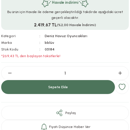
Havale indirimi
ar
r
e
i
Bu ürün için Havale ile ödeme gerçekleştirildiği takdirde aşağıdaki ücret
geçerli olacaktır.
lar
ları
ye Ekipmanları
ü
oslar
2.419,67 TL
(%2,00 Havale İndirimi)
bilyaları
ncakları
Kategori
Deniz Havuz Oyuncakları
Marka
bblüv
Stok Kodu
05184
esuarları
arı
ılıfları
*269,43 TL den başlayan taksitlerle!
k Aksesuarları
arı
lükleri
r
ı
lükleri
Sepete Ekle
rı
ar
sı
ı
Paylaş
ı
Fiyatı Düşünce Haber Ver