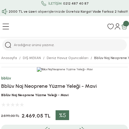
İLETİŞİM
0212 487 40 87
2000 TL ve üzeri
alışverişlerinizde
Ücretsiz Kargo!
Vade farksız 2 taksit!
Geri Dön
Geri Dön
Geri Dön
Geri Dön
Geri Dön
Geri Dön
Geri Dön
Geri Dön
Geri Dön
rı
uru
i
ı
epçe
Anasayfa
DIŞ MEKAN
Deniz Havuz Oyuncakları
Bblüv Naj Neoprene 
r
rı
 / Tattoos
leri
e
bblüv
ları
uarlar
Koruma
ık-Bıçak
e
Bblüv Naj Neoprene Yüzme Yeleği - Mavi
aklar
asyon Oyunları
ksesuarları
alzemeleri
bakları-Kase
rli Charm Bileklik
Bblüv Naj Neoprene Yüzme Yeleği - Mavi
ğu
arları
lir İsimli Çocuk Altın Bileklik
%5
2.469,05 TL
2.599,00 TL
ri
antası
ünleri