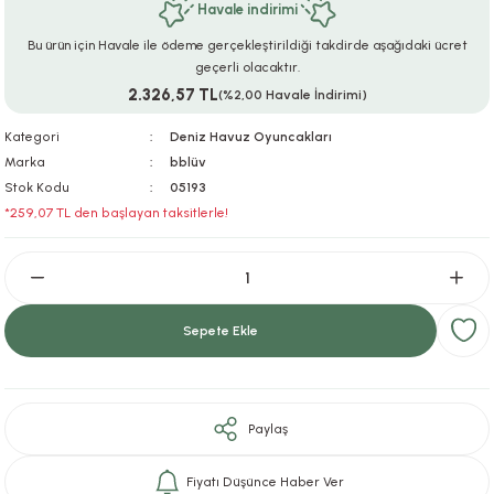
Havale indirimi
ar
r
e
i
Bu ürün için Havale ile ödeme gerçekleştirildiği takdirde aşağıdaki ücret
geçerli olacaktır.
lar
ları
ye Ekipmanları
ü
oslar
2.326,57 TL
(%2,00 Havale İndirimi)
bilyaları
ncakları
Kategori
Deniz Havuz Oyuncakları
Marka
bblüv
Stok Kodu
05193
esuarları
arı
ılıfları
*259,07 TL den başlayan taksitlerle!
k Aksesuarları
arı
lükleri
r
ı
lükleri
Sepete Ekle
rı
ar
sı
ı
Paylaş
ı
Fiyatı Düşünce Haber Ver