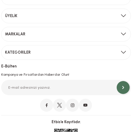
Aynı Gün Kargo
ÜYELİK
Sevkiyat depomuzda olan ürünler için hafta içi saat 15,00' a kadar verilen sipariş
MARKALAR
Gönder
KATEGORİLER
Hızlı Teslimat
İstanbul İçi Aynı Gün Teslimat
E-Bülten
Kampanya ve Fırsatlardan Haberdar Olun!
Orjinal Ürün Garantisi
Orijinal Ürün Garantisiyle Sorunsuz Alışverişin Adresi.
Etbis’e Kayıtlıdır.