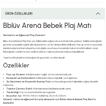
ÜRÜN ÖZELLİKLERİ
i
Bblüv Arenä Bebek Plaj Matı
Serinletici ve Eğlenceli Plaj Zamanı!
i
Bblüv Arenä Bebek Plaj Matı, yaz tatilinizi daha eğlenceli ve konforlu hale getiriyor. Sahilde bebeğinizin
güvenle oynayabileceği bir alan oluştururken, siz de rahatça dinlenebilirsiniz. Pop-up sistemi sayesinde
anında kuruluma imkan tanıyan bu mat, plajda veya havuz kenarında mükemmel bir kullanım sunar.
Bebeğinizin serinlemesine yardımcı olurken, taşıma çantası ile kolayca taşıyabilirsiniz.
Yazın keyfini çıkarırken bebeğiniz de güvende ve rahat olacak!
su
Özellikler
Pop-up Sistemi:
Anında kurulum sağlar, ekstra zaman kaybı yok.
Kompakt ve Katlanabilir:
Katlanarak kolayca taşınabilir, yer kaplamaz.
Su Geçirmez ve Dayanıklı Kumaş:
Plajda ve havuzda güvenle kullanabileceğiniz dayanıklı
malzeme.
Taşıma Çantası Dahil:
Matı taşımanızı kolaylaştıran pratik çanta.
Yaş Aralığı:
6 ay ve üzeri bebekler için uygundur.
Boyutlar:
Açık: 74,9 Ø x 19,8 cm, Katlanmış: 33 cm Ø x 5,8 cm.
Güvenli, rahat ve eğlenceli bir plaj deneyimi için Bblüv Arenä Bebek Plaj Matı'nı
keşfedin!