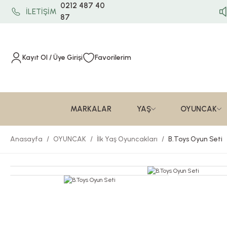
0212 487 40
İLETİŞİM
87
Kayıt Ol / Üye Girişi
Favorilerim
MARKALAR
YAŞ
OYUNCAK
Anasayfa
OYUNCAK
İlk Yaş Oyuncakları
B.Toys Oyun Seti