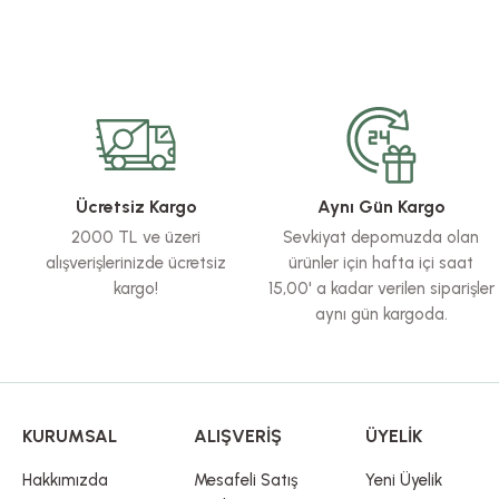
Bu ürünün fiyat bilgisi, resim, ürün açıklamalarında ve diğer konularda yete
Görüş ve önerileriniz için teşekkür ederiz.
Ürün resmi kalitesiz, bozuk veya görüntülenemiyor.
Ürün açıklamasında eksik bilgiler bulunuyor.
Ürün bilgilerinde hatalar bulunuyor.
Ücretsiz Kargo
Aynı Gün Kargo
Ürün fiyatı diğer sitelerden daha pahalı.
2000 TL ve üzeri
Sevkiyat depomuzda olan
Bu ürüne benzer farklı alternatifler olmalı.
alışverişlerinizde ücretsiz
ürünler için hafta içi saat
kargo!
15,00' a kadar verilen siparişler
aynı gün kargoda.
KURUMSAL
ALIŞVERİŞ
ÜYELİK
Hakkımızda
Mesafeli Satış
Yeni Üyelik