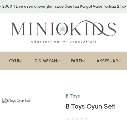
2000 TL ve üzeri
alışverişlerinizde
Ücretsiz Kargo!
Vade farksız 2 taks
OYUN
DIŞ MEKAN
PARTİ
AKSESUAR
B.Toys
B.Toys Oyun Seti