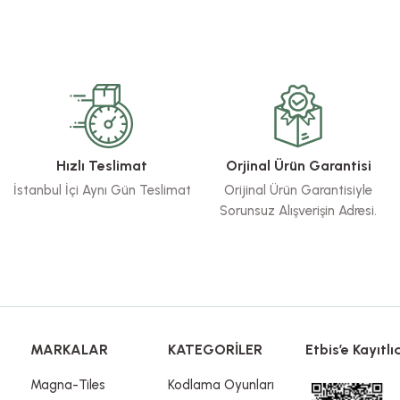
rsiz gördüğünüz noktaları öneri formunu kullanarak tarafımıza iletebilirsiniz.
Bu ürüne ilk yorumu siz yapın!
Yorum Yaz
Hızlı Teslimat
Orjinal Ürün Garantisi
İstanbul İçi Aynı Gün Teslimat
Orijinal Ürün Garantisiyle
Sorunsuz Alışverişin Adresi.
Gönder
MARKALAR
KATEGORİLER
Etbis’e Kayıtlıd
Magna-Tiles
Kodlama Oyunları